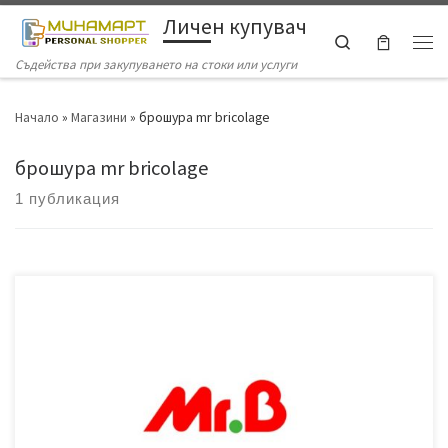
Личен купувач
Skip to content
Search
Ме
Съдейства при закупуването на стоки или услуги
Начало
»
Магазини
»
брошура mr bricolage
брошура mr bricolage
1 публикация