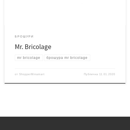
БРОШУРИ
Mr. Bricolage
mr bricolage
брошура mr bricolage
от
ShopperMinamart
Публична
11.01.2020